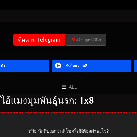
ติดตาม Telegram
แจ้งปัญหาวีดีโอ
วดำ
ซับไทย ภาพสี
ALL
 ไอ้แมงมุมพันธุ์นรก: 1x8
หวือ นักสืบเอกชนที่โชคไม่ดีต้องทำอะไร?