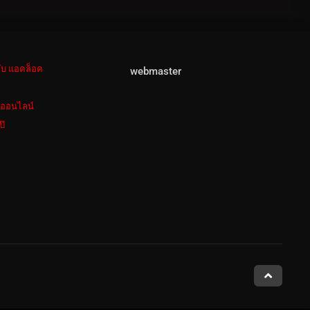
ลับ แอคล็อค
webmaster
งออนไลน์
ป๊