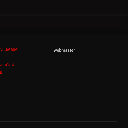
ลับ แอคล็อค
webmaster
งออนไลน์
ป๊