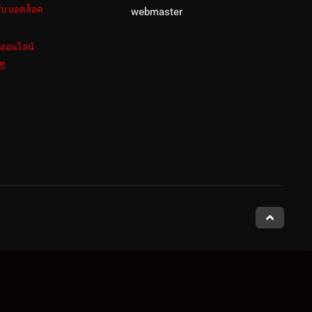
ลับ แอคล็อค
webmaster
งออนไลน์
ป๊