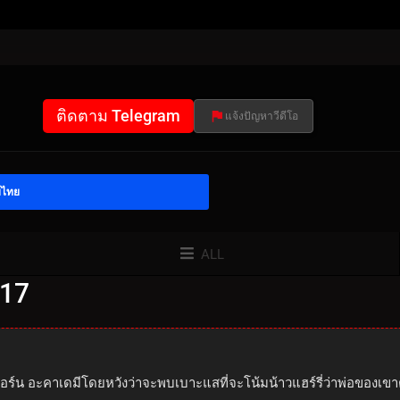
ติดตาม Telegram
แจ้งปัญหาวีดีโอ
์ไทย
ALL
x17
อสบอร์น อะคาเดมีโดยหวังว่าจะพบเบาะแสที่จะโน้มน้าวแฮร์รี่ว่าพ่อของ