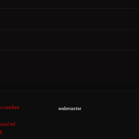
ลับ แอคล็อค
webmaster
งออนไลน์
ป๊